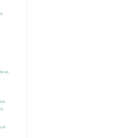
de
te es
tos
a,
e el