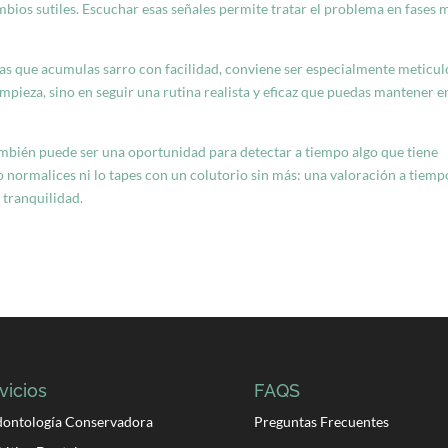
mbios sutiles. Escuchar esas señales permite tratar el problema en fases 
tas que acumulas sarro con facilidad, conviene ser especialmente meticul
mpieza, sino en seguir una rutina realista y eficaz que puedas mantener e
ambién puede ser una oportunidad para detectar a tiempo algo que tiene
lo normalices ni lo tapes con un colutorio sin más: una valoración a tiemp
 tranquilidad.
vicios
FAQS
ontología Conservadora
Preguntas Frecuentes