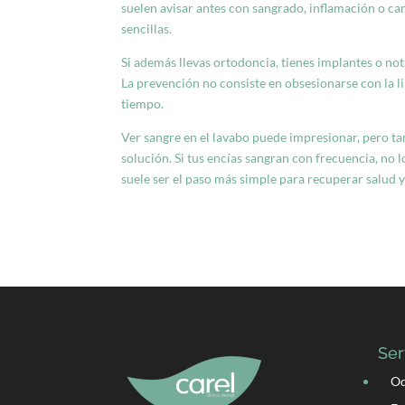
suelen avisar antes con sangrado, inflamación o ca
sencillas.
Si además llevas ortodoncia, tienes implantes o no
La prevención no consiste en obsesionarse con la li
tiempo.
Ver sangre en el lavabo puede impresionar, pero t
solución. Si tus encías sangran con frecuencia, no 
suele ser el paso más simple para recuperar salud y
Ser
Od