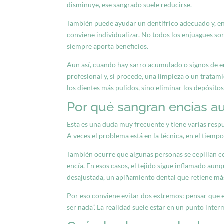
disminuye, ese sangrado suele reducirse.
También puede ayudar un dentífrico adecuado y, en
conviene individualizar. No todos los enjuagues son
siempre aporta beneficios.
Aun así, cuando hay sarro acumulado o signos de en
profesional y, si procede, una limpieza o un trata
los dientes más pulidos, sino eliminar los depósito
Por qué sangran encías au
Esta es una duda muy frecuente y tiene varias respue
A veces el problema está en la técnica, en el tiemp
También ocurre que algunas personas se cepillan co
encía. En esos casos, el tejido sigue inflamado aunq
desajustada, un apiñamiento dental que retiene más
Por eso conviene evitar dos extremos: pensar que e
ser nada”. La realidad suele estar en un punto inter