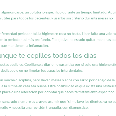
 algunos casos, un colutorio específico durante un tiempo limitado. Aquí
 útiles para todos los pacientes, y usarlos sin criterio durante meses no
fermedad periodontal, la higiene en casa no basta. Hace falta una valor
miento periodontal más profundo. El objetivo no es solo quitar manchas o 
s que mantienen la inflamación.
nque te cepilles todos los días
stas posibles. Cepillarse a diario no garantiza por sí solo una higiene efi
o dedicado o en no limpiar los espacios interdentales.
n mucha disciplina, pero llevan meses o años con sarro por debajo de la
ue la rutina en casa sea buena. Otra posibilidad es que exista una restaur
 placa o una alteración periodontal que necesita tratamiento específico.
l sangrado siempre es grave o asumir que “si me lavo los dientes, ya no 
medio y necesita una revisión tranquila, con diagnóstico.