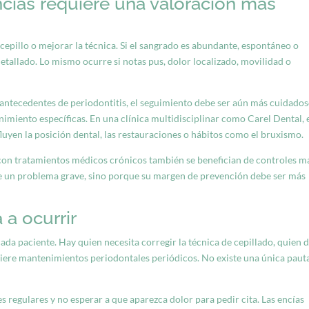
cías requiere una valoración más
cepillo o mejorar la técnica. Si el sangrado es abundante, espontáneo o
etallado. Lo mismo ocurre si notas pus, dolor localizado, movilidad o
 antecedentes de periodontitis, el seguimiento debe ser aún más cuidados
miento específicas. En una clínica multidisciplinar como Carel Dental, 
nfluyen la posición dental, las restauraciones o hábitos como el bruxismo.
con tratamientos médicos crónicos también se benefician de controles m
e un problema grave, sino porque su margen de prevención debe ser más
a ocurrir
da paciente. Hay quien necesita corregir la técnica de cepillado, quien 
uiere mantenimientos periodontales periódicos. No existe una única paut
s regulares y no esperar a que aparezca dolor para pedir cita. Las encías