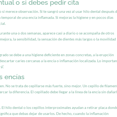
tual o si debes pedir cita
 sí merece observación. Si te sangró una vez al usar hilo dental después 
temporal de una encía inflamada. Si mejoras la higiene y en pocos días
ial.
urante una o dos semanas, aparece casi a diario o se acompaña de otros
 mejora, la sensibilidad, la sensación de dientes más largos o la movilidad
grado se debe a una higiene deficiente en zonas concretas, a la erupción
descartar caries cercanas a la encía o inflamación localizada. Lo importan
á”.
s encías
ien. No se trata de cepillarse más fuerte, sino mejor.
Un cepillo de filamen
car la diferencia. El cepillado debe llegar a la línea de la encía sin dañarl
. El hilo dental o los cepillos interproximales ayudan a retirar placa dond
 significa que debas dejar de usarlos. De hecho, cuando la inflamación