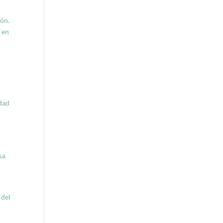
ión.
 en
idad
sa
 del