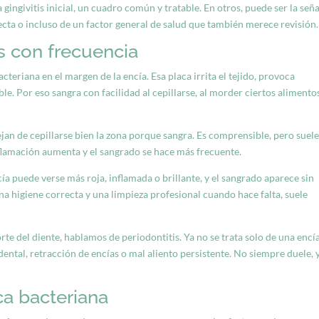
gingivitis inicial, un cuadro común y tratable. En otros, puede ser la seña
ecta o incluso de un factor general de salud que también merece revisión.
s con frecuencia
teriana en el margen de la encía. Esa placa irrita el tejido, provoca
le. Por eso sangra con facilidad al cepillarse, al morder ciertos alimentos
an de cepillarse bien la zona porque sangra. Es comprensible, pero suel
nflamación aumenta y el sangrado se hace más frecuente.
encía puede verse más roja, inflamada o brillante, y el sangrado aparece sin
na higiene correcta y una limpieza profesional cuando hace falta, suele
rte del diente, hablamos de periodontitis. Ya no se trata solo de una encí
ental, retracción de encías o mal aliento persistente. No siempre duele, 
ca bacteriana