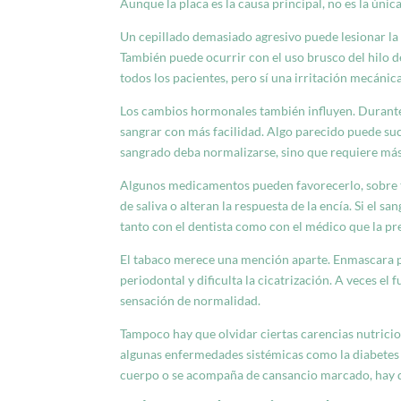
Aunque la placa es la causa principal, no es la únic
Un cepillado demasiado agresivo puede lesionar la 
También puede ocurrir con el uso brusco del hilo d
todos los pacientes, pero sí una irritación mecánic
Los cambios hormonales también influyen. Durante 
sangrar con más facilidad. Algo parecido puede suc
sangrado deba normalizarse, sino que requiere más
Algunos medicamentos pueden favorecerlo, sobre t
de saliva o alteran la respuesta de la encía. Si e
tanto con el dentista como con el médico que la pr
El tabaco merece una mención aparte. Enmascara pa
periodontal y dificulta la cicatrización. A veces el
sensación de normalidad.
Tampoco hay que olvidar ciertas carencias nutricio
algunas enfermedades sistémicas como la diabetes 
cuerpo o se acompaña de cansancio marcado, hay q