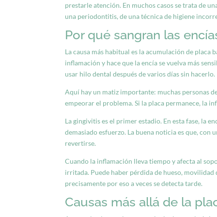
prestarle atención. En muchos casos se trata de una 
una periodontitis, de una técnica de higiene incorr
Por qué sangran las encía
La causa más habitual es la acumulación de placa bac
inflamación y hace que la encía se vuelva más sensib
usar hilo dental después de varios días sin hacerlo.
Aquí hay un matiz importante: muchas personas dej
empeorar el problema. Si la placa permanece, la i
La gingivitis es el primer estadio. En esta fase, la 
demasiado esfuerzo. La buena noticia es que, con u
revertirse.
Cuando la inflamación lleva tiempo y afecta al sopo
irritada. Puede haber pérdida de hueso, movilidad d
precisamente por eso a veces se detecta tarde.
Causas más allá de la pla