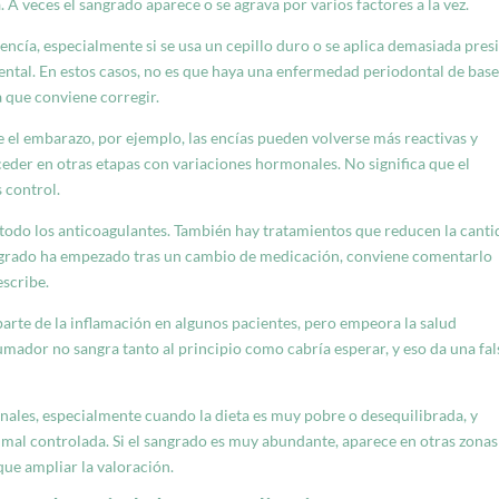
a. A veces el sangrado aparece o se agrava por varios factores a la vez.
encía, especialmente si se usa un cepillo duro o se aplica demasiada pres
ental. En estos casos, no es que haya una enfermedad periodontal de base
a que conviene corregir.
el embarazo, por ejemplo, las encías pueden volverse más reactivas y
eder en otras etapas con variaciones hormonales. No significa que el
 control.
odo los anticoagulantes. También hay tratamientos que reducen la cant
l sangrado ha empezado tras un cambio de medicación, conviene comentarlo
escribe.
rte de la inflamación en algunos pacientes, pero empeora la salud
 fumador no sangra tanto al principio como cabría esperar, y eso da una fal
nales, especialmente cuando la dieta es muy pobre o desequilibrada, y
mal controlada. Si el sangrado es muy abundante, aparece en otras zonas
ue ampliar la valoración.